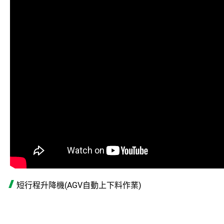
ASRS自動倉儲系統
第七軸機器人系統
輸送系統模組
垂直升降機系統
影音專區
聯絡我們
登入
註冊
短行程升降機(AGV自動上下料作業)
繁體中文
English
日本語
简体中文