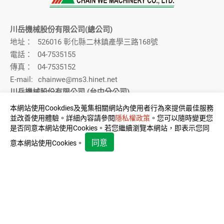
川岳機械股份有限公司(總公司)
地址：
526016 彰化縣二林鎮產學三路168號
電話：
04-7535155
傳真：
04-7535152
E-mail:
chainwe@ms3.hinet.net
川岳機械股份有限公司 (台中分公司)
地址：
411014 台灣台中市太平區工業15路5號(大里工業區)
本網站使用Cookdies及蒐集相關網站內使用者行為來提供最佳服務
電話：
04-22711011
並改善使用體驗。詳細內容請參閱
隱私權政策
。您可以隨時變更您
是否同意本網站使用Cookies。若您繼續瀏覽本網站，即表示您同
傳真：
04-22712571
信箱：
chainwe@ms3.hinet.net
同意
意本網站使用Cookies。
聯絡我們：