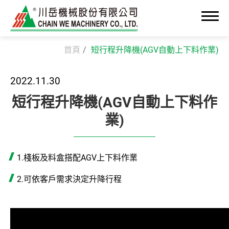
首頁
短行程升降機(AGV自動上下料作業)
2022.11.30
關於我們
短行程升降機(AGV自動上下料作
業)
最新消息
OEM/ODM 高階製造
1.棧板及料盒搭配AGV上下料作業
產業解決方案
2.可依客戶需求決定升降行程
潔淨室組裝系統
精密組裝整合