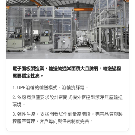
ASRS自動倉儲系統
第七軸機器人系統
輸送系統模組
垂直升降機系統
影音專區
聯絡我們
電子面板製造業，輸送物通常面積大且脆弱，輸送過程
需要穩定性高。
1. UPE滾輪的輸送模式，滾輪抗靜電。
登入
註冊
2. 依廠商無塵要求設計密閉式機外框達到潔淨無塵輸送
環境。
3. 彈性生產，支援開發試作到量產階段，完善品質與製
繁體中文
English
程履歷管理，客戶導向與保密制度完善。
日本語
简体中文