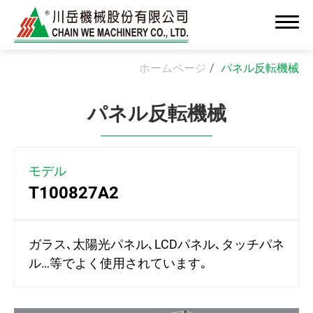
ホームページ
パネル反転機械
パネル反転機械
会社情報
新着情報
モデル
T100827A2
高付加価値OEM/ODM製造
ソリューション
ガラス､太陽光パネル､LCDパネル､タッチパネ
ル…等でよく使用されています｡
クリーンルーム組立システム
精密組立・インテグレーション