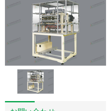
ASRS自動倉庫システム
走行軸（第7軸）ロボットシステム
コンベアシステムモジュール
垂直搬送機システム
ビデオゾーン
お問い合わせ
ログイン
新規登録
繁體中文
English
日本語
简体中文