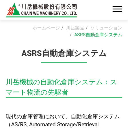
ホームページ
川岳製品
ソリューション
ASRS自動倉庫システム
ASRS自動倉庫システム
会社情報
新着情報
川岳機械の自動化倉庫システム：ス
高付加価値OEM/ODM製造
マート物流の先駆者
ソリューション
クリーンルーム組立システム
現代の倉庫管理において、自動化倉庫システム
精密組立・インテグレーション
（AS/RS, Automated Storage/Retrieval