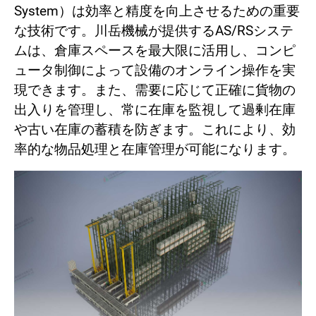
System）は効率と精度を向上させるための重要
ASRS自動倉庫システム
な技術です。川岳機械が提供するAS/RSシステ
走行軸（第7軸）ロボットシステム
ムは、倉庫スペースを最大限に活用し、コンピ
コンベアシステムモジュール
ュータ制御によって設備のオンライン操作を実
垂直搬送機システム
現できます。また、需要に応じて正確に貨物の
出入りを管理し、常に在庫を監視して過剰在庫
ビデオゾーン
や古い在庫の蓄積を防ぎます。これにより、効
率的な物品処理と在庫管理が可能になります。
お問い合わせ
ログイン
新規登録
繁體中文
English
日本語
简体中文