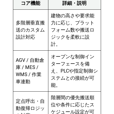
コア機能
詳細・説明
建物の高さや要求能
多階層垂直搬
力に応じ、プラット
送のカスタム
フォーム数や搬送ロ
設計対応
ジックを柔軟に設
計。
オープンな制御イン
AGV / 自動倉
ターフェースを備
庫 / MES /
え、PLCや指定制御シ
WMS / 作業
ステムとの接続が可
車連動
能。
階層間の優先搬送順
定点呼出・自
位や条件に応じたス
動復帰ロジッ
ケジュール設定が可