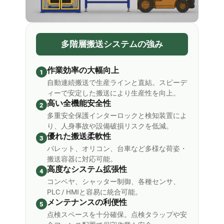
多階層搬送システムの強み
作業効率の大幅向上
1
自動連続搬送で生産ラインと直結。スピーデ
ィーで安定した搬送により生産性を向上。
高い全機能安全性
2
多重安全保護インターロックと検知装置によ
り、人身事故や設備破損リスクを低減。
優れた搬送柔軟性
3
パレット、オリコン、台車など多様な荷姿・
搬送容器に対応可能。
高度なシステム拡張性
4
コンベヤ、シャッター制御、各種センサ、
PLC / HMIと容易に統合可能。
メンテナンスの利便性
5
点検スペースを十分確保。点検タラップや安