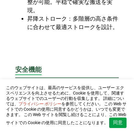
整が可能。平穏で確実な搬送を実
現。
昇降ストローク：多階層の高さ条件
に合わせて最適ストロークを設計。
安全機能
過負荷保護機能：トルクリミッタ等
このウェブサイトは、最高のサービスを提供し、ユーザー エク
スペリエンスを向上させるために、Cookie を使用して、関連す
の過負荷検知で設備の過負荷運転を
るウェブサイトでのユーザーの行動を収集します。 詳細につい
ては、
プライバシー ポリシー
を参照してください。 この Web サ
防止。
イトでの Cookie の使用に同意するかどうかは、いつでも変更で
非常停止装置：非常停止ボタンを各
きます。 この Web サイトを閲覧し続けることにより、この Web
所に標準装備し、作業安全を確保。
同意
サイトでの Cookie の使用に同意したことになります。