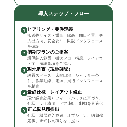
導入ステップ・フロー
ヒアリング・要件定義
1
搬送物サイズ・重量、階高、開口位置、搬
入出方向、安全要件、既設インタフェース
を確認
初期プランのご提案
2
設備納入範囲、搬送フロー構想、レイアウ
ト案、確認事項をご提示
現地調査（現地確認）
3
設置スペース、床開口部、シャッター条
件、作業動線、電源、周辺インタフェース
を精査
最終仕様・レイアウト修正
4
現地調査結果とフィードバックに基づき、
仕様、安全構造、ドア連動、制御を最適化
正式御見積提出
5
仕様、機器納入範囲、オプション、納期確
定後、正式お見積りをご提示