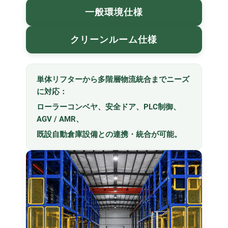
ASRS自動倉庫システム
一般環境仕様
走行軸（第7軸）ロボットシステム
クリーンルーム仕様
コンベアシステムモジュール
垂直搬送機システム
単体リフターから多階層物流統合までニーズ
ビデオゾーン
に対応：
ローラーコンベヤ、安全ドア、PLC制御、
お問い合わせ
AGV / AMR、
既設自動倉庫設備との連携・統合が可能。
ログイン
新規登録
繁體中文
English
日本語
简体中文