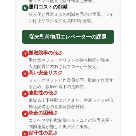
全フェンス配置で保守作業も安全。
運用コストの削減
6
省人化と搬送ミスの削減を同時に実現。ライ
ン停止リスクを抑え高ROIを達成。
従来型荷物用エレベーターの課題
搬送効率の低さ
1
手作業やフォークリフトの待ち時間が発生。
人員配置に左右されフローが不安定。
高い安全リスク
2
フォークリフトと作業員が同一動線で作業す
るため、接触や落下の危険性。
連動性の低さ
3
単なる上下移動にとどまり、生産ラインや自
動化設備との直接連携が難解。
統合の困難さ
4
コンベヤや自動制御システムとの信号交握・
制御連携が難しく拡張性に限界。
保守性の悪さ
5