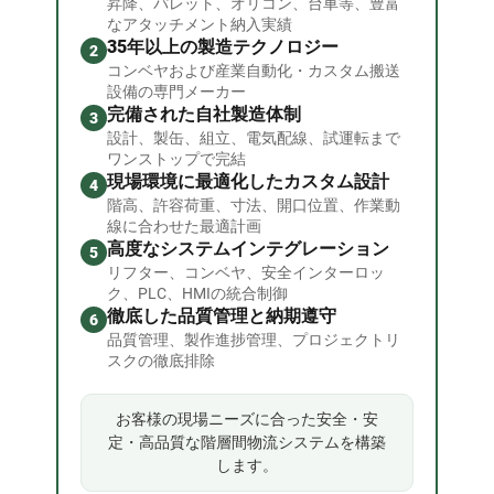
昇降、パレット、オリコン、台車等、豊富
なアタッチメント納入実績
35年以上の製造テクノロジー
2
コンベヤおよび産業自動化・カスタム搬送
設備の専門メーカー
完備された自社製造体制
3
設計、製缶、組立、電気配線、試運転まで
ワンストップで完結
現場環境に最適化したカスタム設計
4
階高、許容荷重、寸法、開口位置、作業動
線に合わせた最適計画
高度なシステムインテグレーション
5
リフター、コンベヤ、安全インターロッ
ク、PLC、HMIの統合制御
徹底した品質管理と納期遵守
6
品質管理、製作進捗管理、プロジェクトリ
スクの徹底排除
お客様の現場ニーズに合った安全・安
定・高品質な階層間物流システムを構築
します。