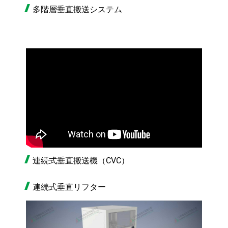
多階層垂直搬送システム
連続式垂直搬送機（CVC）
連続式垂直リフター