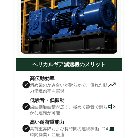
ヘリカルギア減速機のメリット
高伝動効率
✓
斜め歯のかみ合いが滑らかで、優れた動
力伝達効率を実現
低騒音・低振動
✓
歯面接触面積が広く、極めて静音で滑ら
かな運転が可能
高い耐荷重能力
✓
高荷重昇降および長時間の連続稼働（24
時間操業）に最適