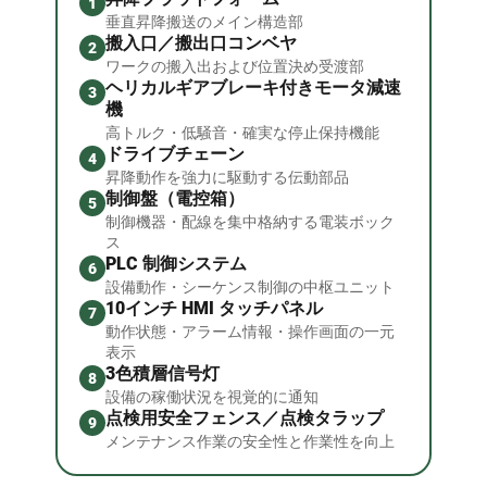
1
垂直昇降搬送のメイン構造部
搬入口／搬出口コンベヤ
2
ワークの搬入出および位置決め受渡部
ヘリカルギアブレーキ付きモータ減速
3
機
高トルク・低騒音・確実な停止保持機能
ドライブチェーン
4
昇降動作を強力に駆動する伝動部品
制御盤（電控箱）
5
制御機器・配線を集中格納する電装ボック
ス
PLC 制御システム
6
設備動作・シーケンス制御の中枢ユニット
10インチ HMI タッチパネル
7
動作状態・アラーム情報・操作画面の一元
表示
3色積層信号灯
8
設備の稼働状況を視覚的に通知
点検用安全フェンス／点検タラップ
9
メンテナンス作業の安全性と作業性を向上