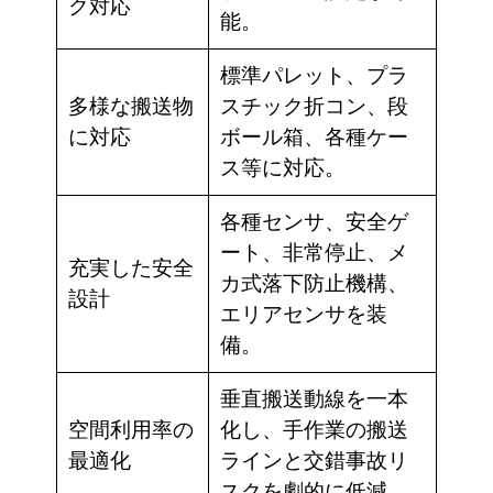
ク対応
能。
標準パレット、プラ
多様な搬送物
スチック折コン、段
に対応
ボール箱、各種ケー
ス等に対応。
各種センサ、安全ゲ
ート、非常停止、メ
充実した安全
カ式落下防止機構、
設計
エリアセンサを装
備。
垂直搬送動線を一本
空間利用率の
化し、手作業の搬送
最適化
ラインと交錯事故リ
スクを劇的に低減。