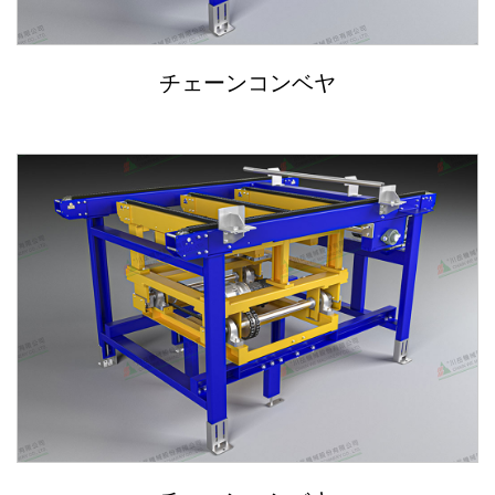
ASRS自動倉庫システム
走行軸（第7軸）ロボットシステム
チェーンコンベヤ
コンベアシステムモジュール
垂直搬送機システム
ビデオゾーン
お問い合わせ
ログイン
新規登録
繁體中文
English
日本語
简体中文